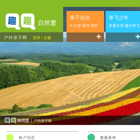
亲子活动
单飞少年
4-14岁 国内 海外
冬夏令营 趣仔单飞
户外亲子网
登录 /
注册
账户信息
趣趣森林