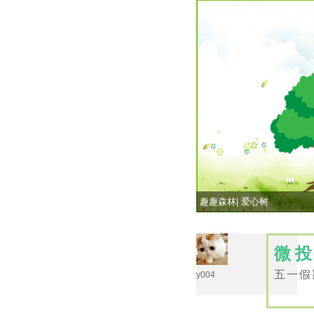
趣趣森林| 爱心树
微
五一假
y004