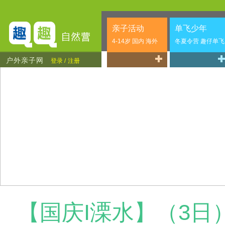
亲子活动
单飞少年
4-14岁 国内 海外
冬夏令营 趣仔单飞
户外亲子网
登录 /
注册
【国庆I溧水】（3