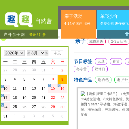
亲子活动
单飞少年
4-14岁 国内 海外
冬夏令营 趣仔单飞
户外亲子网
登录 /
注册
CALENDER
趣日程
亲子
城市周边
2-3日活动
<
>
节日标签
一
二
三
四
五
六
日
元旦
春节
冬令营
双休日
28
30
1
27
29
31
2
4
6
8
3
5
7
9
特色产品
趣.自然
趣.户外
Q
Q
Q
11
13
15
10
12
14
16
Q
18
20
22
17
19
21
23
Q
25
27
29
24
26
28
30
1
3
5
31
2
4
6