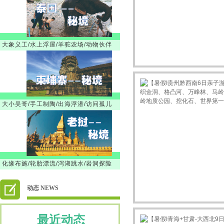
大象义工/水上浮屋/羊驼农场/动物伙伴
大小吴哥/手工制陶/出海浮潜/访问孤儿
徐韶
订购新项目 【暑假】新疆之南疆
GO
18616501218
订购新项目 【暑假】新疆之南疆
GO
13917887615
订购新项目 【暑假】新疆之南疆
GO
13917887615
订购新项目 【暑假】新疆之南疆
GO
楚楚
订购新项目 景泰蓝
GO
化缘布施/轮胎漂流/泻湖跳水/岩洞探险
刘莹
订购新项目 走进远望号
GO
13917865272
订购新项目 走进远望号
GO
动态 NEWS
卢小平
订购新项目 龙虾遇上戏水大战
GO
13917887615
订购新项目 嵊州三日
GO
最近动态
13482231733
订购新项目 宜兴2日
GO