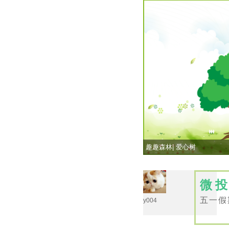
趣趣森林| 爱心树
微
五一假
y004