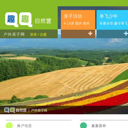
亲子活动
单飞少年
4-14岁 国内 海外
冬夏令营 趣仔单飞
户外亲子网
登录 /
注册
账户信息
趣趣森林