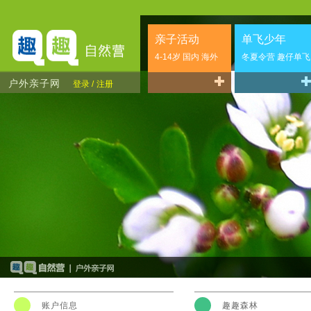
亲子活动
单飞少年
4-14岁 国内 海外
冬夏令营 趣仔单飞
户外亲子网
登录 /
注册
账户信息
趣趣森林