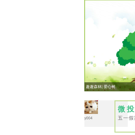
趣趣森林| 爱心树
微
五一假
y004