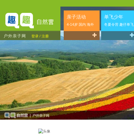
亲子活动
单飞少年
4-14岁 国内 海外
冬夏令营 趣仔单飞
户外亲子网
登录 /
注册